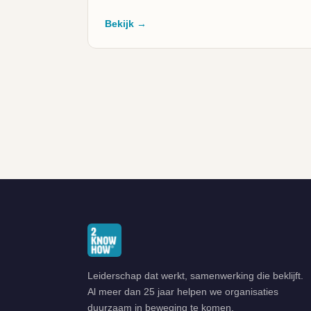
Bekijk →
GRATIS DOWNLOAD
Laat je e-mailadres achter en we sturen de PDF direct
Leiderschap dat werkt, samenwerking die beklijft.
naar je inbox.
Al meer dan 25 jaar helpen we organisaties
duurzaam in beweging te komen.