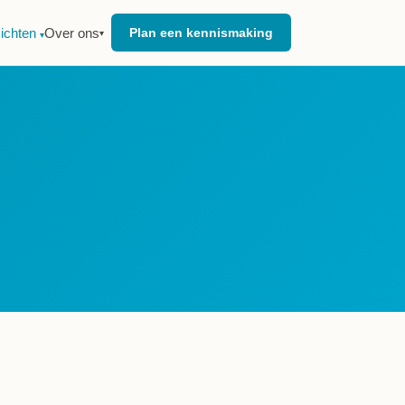
zichten
Over ons
Plan een kennismaking
▾
▾