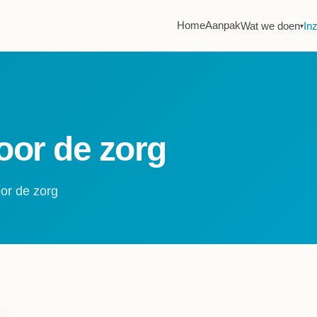
Home
Aanpak
Wat we doen
In
▾
or de zorg
or de zorg