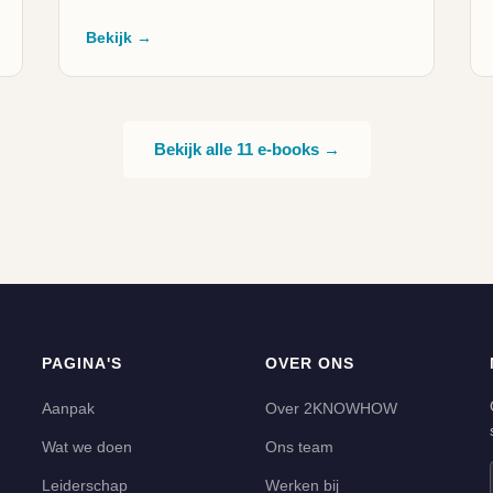
Bekijk →
Bekijk alle 11 e-books →
PAGINA'S
OVER ONS
Aanpak
Over 2KNOWHOW
Wat we doen
Ons team
Leiderschap
Werken bij