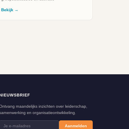
Bekijk →
NIEUWSBRIEF
Ontvang maandelijks inzichten over leiderschap,
samenwerking en organisatieontwikkeling.
Aanmelden